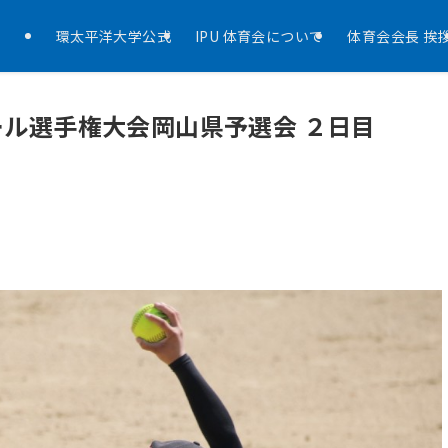
環太平洋大学公式
IPU 体育会について
体育会会長 挨
ール選手権大会岡山県予選会 ２日目