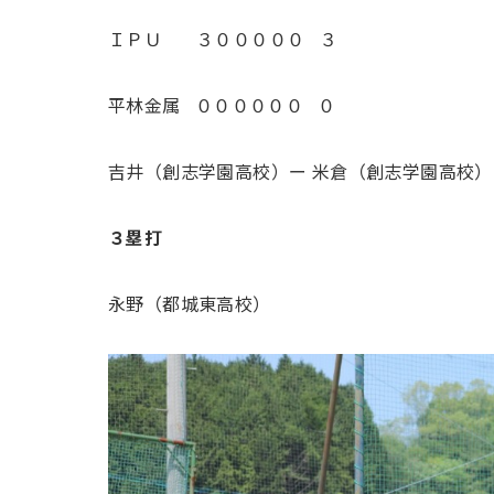
ＩＰＵ ３０００００ ３
平林金属 ００００００ ０
吉井（創志学園高校）ー 米倉（創志学園高校）
３塁打
永野（都城東高校）