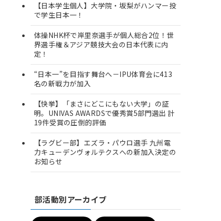
【日本学生個人】大学院・坂梨がハンマー投
で学生日本一！
体操NHK杯で岸里奈選手が個人総合2位！世
界選手権＆アジア競技大会の日本代表に内
定！
“日本一”を目指す舞台へ－IPU体育会に413
名の新戦力が加入
【快挙】「まさにどこにもない大学」の証
明。UNIVAS AWARDSで優秀賞5部門選出 計
19件受賞の圧倒的評価
【ラグビー部】エズラ・パウロ選手 九州電
力キューデンヴォルテクスへの新加入決定の
お知らせ
部活動別アーカイブ