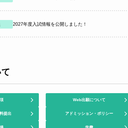
2027年度入試情報を公開しました！
報
いて
項
Web出願について
料提出
アドミッション・ポリシー
場
学費