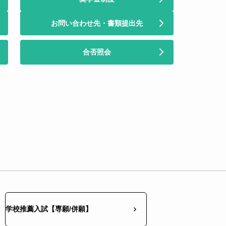
お問い合わせ先・書類提出先
合否照会
学校推薦入試【専願/併願】