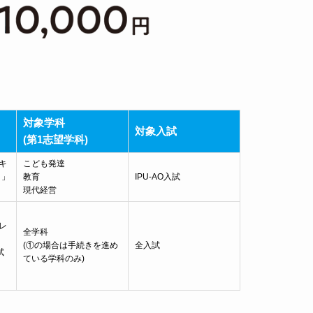
対象学科
対象入試
(第1志望学科)
キ
こども発達
ト」
教育
IPU-AO入試
現代経営
レ
全学科
(①の場合は手続きを進め
全入試
試
ている学科のみ)