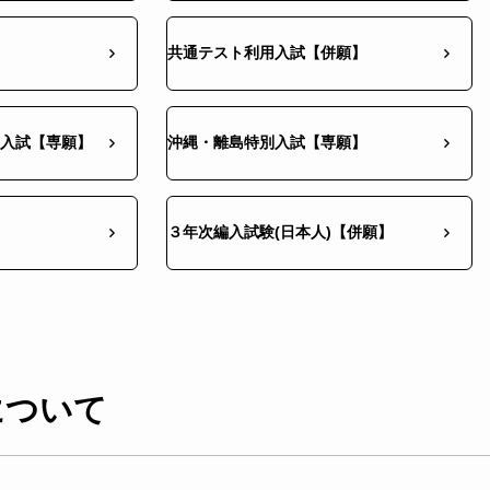
共通テスト利用入試【併願】
入試【専願】
沖縄・離島特別入試【専願】
３年次編入試験(日本人)【併願】
について