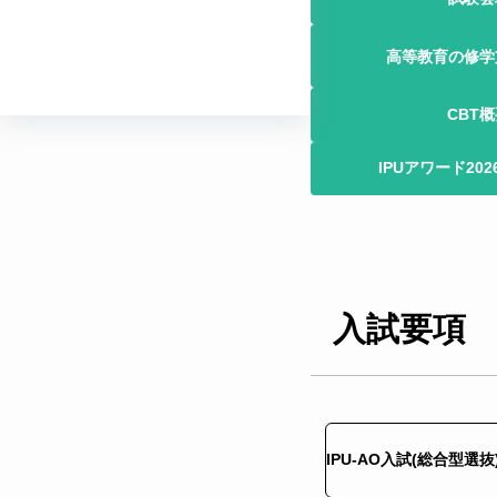
高等教育の修学
CBT
IPUアワード20
入試要項
IPU-AO入試(総合型選