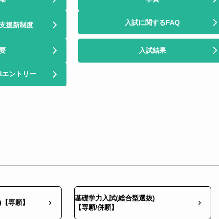
入試に関するFAQ
支援新制度
概要
入試結果
26エントリー
基礎学力入試(総合型選抜)
抜)【専願】
【専願/併願】