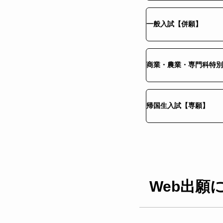
一般入試【併願】
商業・農業・専門科特別
帰国生入試【専願】
Web出願