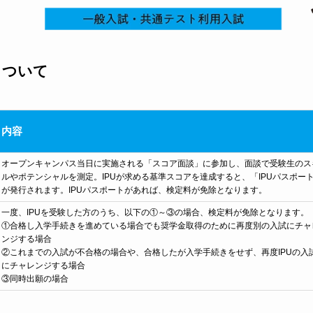
について
内容
オープンキャンパス当日に実施される「スコア面談」に参加し、面談で受験生のス
ルやポテンシャルを測定。IPUが求める基準スコアを達成すると、「IPUパスポー
が発行されます。IPUパスポートがあれば、検定料が免除となります。
一度、IPUを受験した方のうち、以下の①～③の場合、検定料が免除となります。
①合格し入学手続きを進めている場合でも奨学金取得のために再度別の入試にチャ
ンジする場合
②これまでの入試が不合格の場合や、合格したが入学手続きをせず、再度IPUの入
にチャレンジする場合
③同時出願の場合