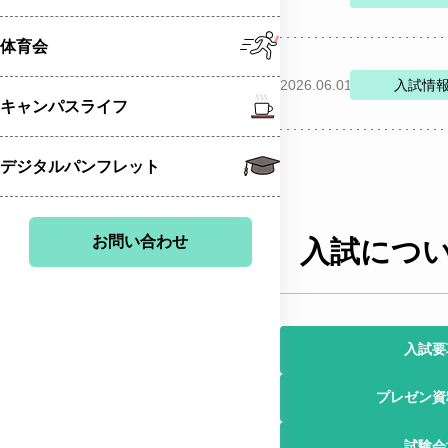
体育会
2026.06.01
入試情
キャンパスライフ
デジタルパンフレット
お問い合わせ
入試につ
入試要
プレゼン資
試験会