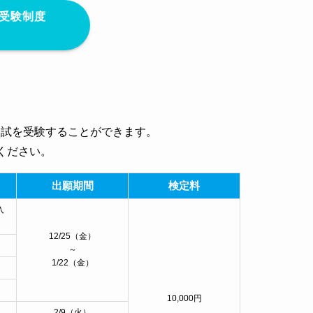
ジ受験制度
入試を受験することができます。
ください。
出願期間
検定料
入
12/25（金）
～
1/22（金）
10,000円
2/9（火）