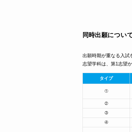
同時出願につい
出願時期が重なる入試
志望学科は、第1志望
タイプ
①
②
③
④