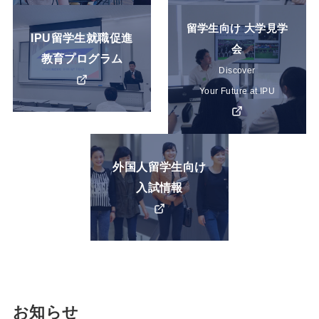
ン
ン
カ
カ
ク
ク
留学生向け 大学見学
IPU留学生就職促進
バ
バ
会
教育プログラム
ー
ー
Discover
リ
リ
Your Future at IPU
ン
ン
ク
ク
カ
外国人留学生向け
バ
入試情報
ー
リ
ン
ク
お知らせ