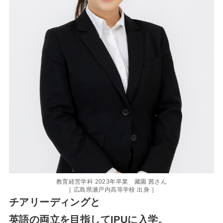
教育経営学科 2023年卒業 藏園 茜さん
［ 広島県瀬戸内高等学校 出身 ］
チアリーディングと
英語の両立を目指してIPUに入学。