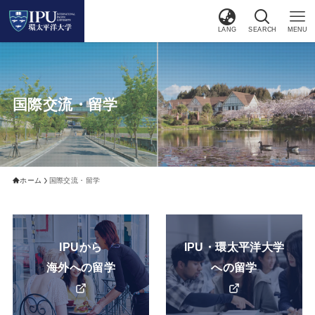
LANG
SEARCH
MENU
国際交流・留学
ホーム
国際交流・留学
カ
カ
IPUから
IPU・環太平洋大学
バ
バ
海外への留学
への留学
ー
ー
リ
リ