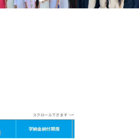
スクロールできます
入学手続書類
学納金納付期限
試
限
提出期限