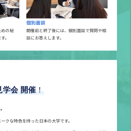
個別面談
ための秘
開催前と終了後には、個別面談で質問や相
ます。
談にお答えします。
見学会 開催
！
界。
ニークな特色を持った日本の大学です。