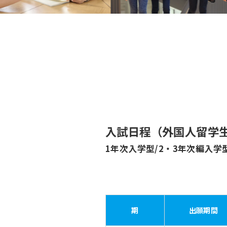
入試日程（外国人留学
1年次入学型/2・3年次編入学
期
出願期間