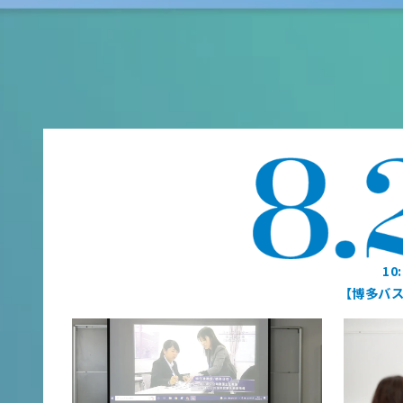
10
【博多バ