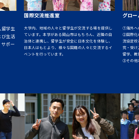
国際交流推進室
グロー
大学内、地域の人々と留学生が交流する場を提供し
人留学生
①海外へ
ています。本学がある岡山市はもちろん、近隣の自
②国際化
よび生活
治体と連携し、留学生が安全に日本文化を体験し、
流協定校
、サポー
日本人はもとより、様々な国籍の人々と交流するイ
究・受け
ベントを行っています。
留学、教
③その他