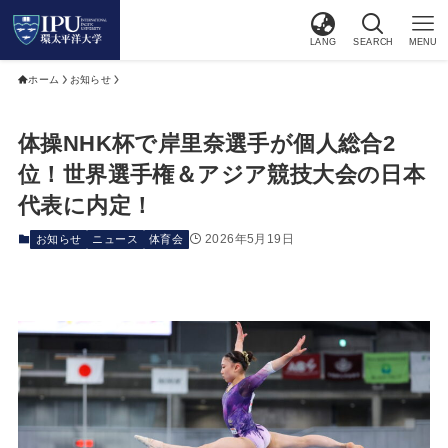
LANG
SEARCH
MENU
ホーム
お知らせ
体操NHK杯で岸里奈選手が個人総合2
位！世界選手権＆アジア競技大会の日本
代表に内定！
2026年5月19日
お知らせ
ニュース
体育会