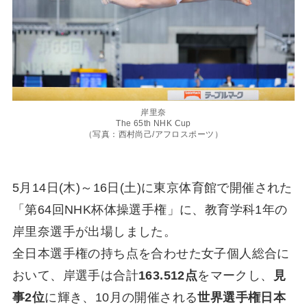
岸里奈
The 65th NHK Cup
（写真：西村尚己/アフロスポーツ）
5月14日(木)～16日(土)に東京体育館で開催された
「第64回NHK杯体操選手権」に、教育学科1年の
岸里奈選手が出場しました。
全日本選手権の持ち点を合わせた女子個人総合に
おいて、岸選手は合計
163.512点
をマークし、
見
事2位
に輝き、10月の開催される
世界選手権日本