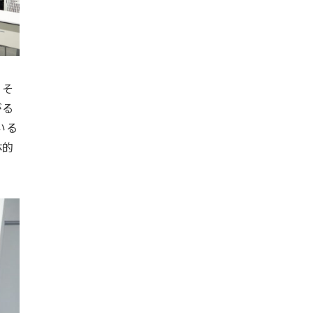
、そ
がる
いる
体的