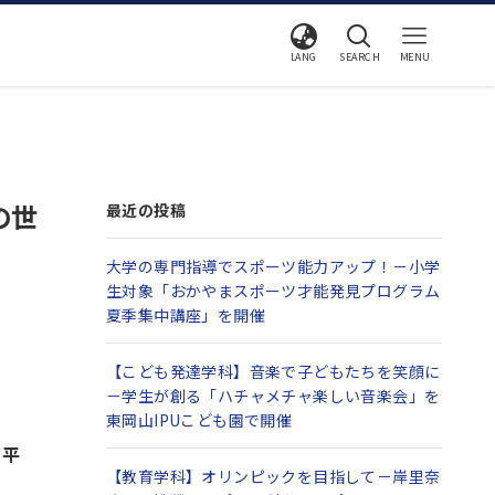
LANG
SEARCH
MENU
の世
最近の投稿
大学の専門指導でスポーツ能力アップ！－小学
生対象「おかやまスポーツ才能発見プログラム
夏季集中講座」を開催
【こども発達学科】音楽で子どもたちを笑顔に
－学生が創る「ハチャメチャ楽しい音楽会」を
東岡山IPUこども園で開催
の
平
【教育学科】オリンピックを目指して－岸里奈