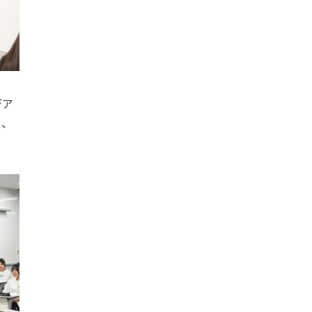
デア
り、