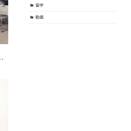
留学
動画
し、