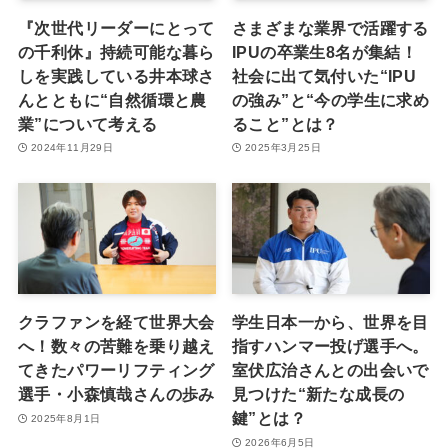
『次世代リーダーにとって
さまざまな業界で活躍する
の千利休』持続可能な暮ら
IPUの卒業生8名が集結！
しを実践している井本球さ
社会に出て気付いた“IPU
んとともに“自然循環と農
の強み”と“今の学生に求め
業”について考える
ること”とは？
2024年11月29日
2025年3月25日
クラファンを経て世界大会
学生日本一から、世界を目
へ！数々の苦難を乗り越え
指すハンマー投げ選手へ。
てきたパワーリフティング
室伏広治さんとの出会いで
選手・小森慎哉さんの歩み
見つけた“新たな成長の
鍵”とは？
2025年8月1日
2026年6月5日