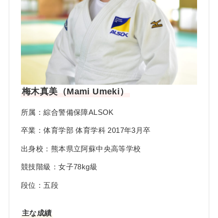
梅木真美（Mami Umeki）
所属：綜合警備保障ALSOK
卒業：体育学部 体育学科 2017年3月卒
出身校：熊本県立阿蘇中央高等学校
競技階級：女子78kg級
段位：五段
主な成績