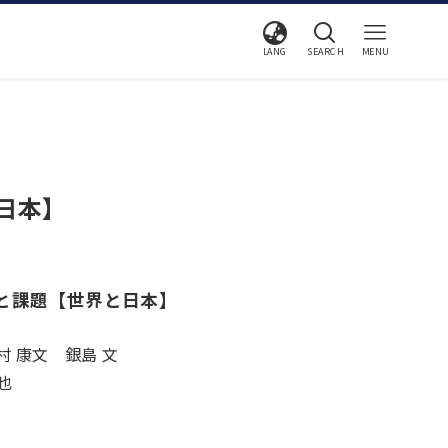
LANG
SEARCH
MENU
日本】
状と課題【世界と日本】
川村 康文 銀島 文
也