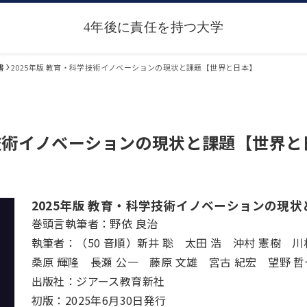
書
2025年版 教育・科学技術イノベーションの現状と課題【世界と日本】
学技術イノベーションの現状と課題【世界と
2025年版 教育・科学技術イノベーションの現
巻頭言執筆者：野依 良治
執筆者：（50 音順）新井 聡 太田 浩 沖村 憲樹 
桑原 輝隆 長瀬 公一 藤原 文雄 宮古 紀宏 望野 哲
出版社：ジアース教育新社
初版：2025年6月30日発行