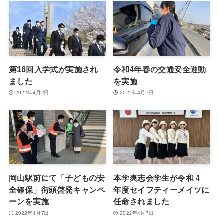
第16回入学式が実施され
令和4年春の交通安全運動
ました
を実施
2022年4月2日
2022年4月7日
岡山駅前にて「子どもの安
本学爽志会学生が令和 4
全確保」街頭啓発キャンペ
年度セイフティーメイツに
ーンを実施
任命されました
2022年4月7日
2022年4月7日