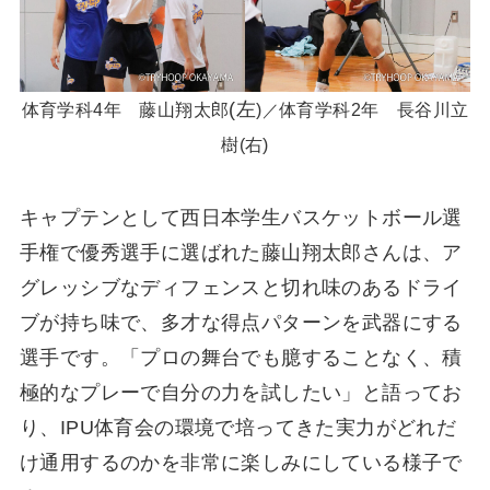
(左
体育学科4年 藤山翔太郎
)
体育学科2年 長谷川立
／
樹(右)
キャプテンとして西日本学生バスケットボール選
手権で優秀選手に選ばれた藤山翔太郎さんは、ア
グレッシブなディフェンスと切れ味のあるドライ
ブが持ち味で、多才な得点パターンを武器にする
選手です。「プロの舞台でも臆することなく、積
極的なプレーで自分の力を試したい」と語ってお
り、IPU体育会の環境で培ってきた実力がどれだ
け通用するのかを非常に楽しみにしている様子で