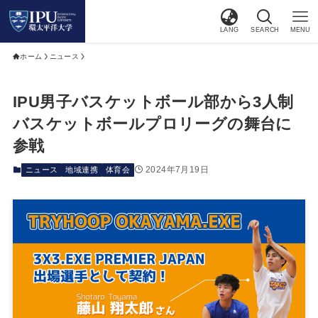
LANG
SEARCH
MENU
ホーム
ニュース
IPU男子バスケットボール部から3人制
バスケットボールプロリーグの舞台に
参戦
2024年7月19日
ニュース
地域連携
体育会