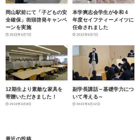
岡山駅前にて「子どもの安
本学爽志会学生が令和 4
全確保」街頭啓発キャンペ
年度セイフティーメイツに
ーンを実施
任命されました
2022年4月7日
2022年4月7日
12期生より素敵な家具を
副学長講話～基礎学力につ
寄贈いただきました！
いて考える～
2022年4月8日
2022年4月12日
最近の投稿