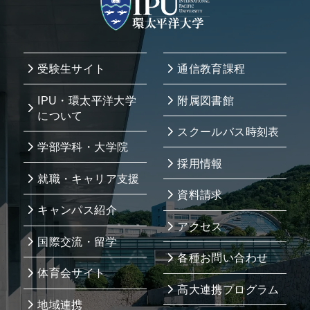
受験生サイト
通信教育課程
IPU・環太平洋大学
附属図書館
について
スクールバス時刻表
学部学科・大学院
採用情報
就職・キャリア支援
資料請求
キャンパス紹介
アクセス
国際交流・留学
各種お問い合わせ
体育会サイト
高大連携プログラム
地域連携