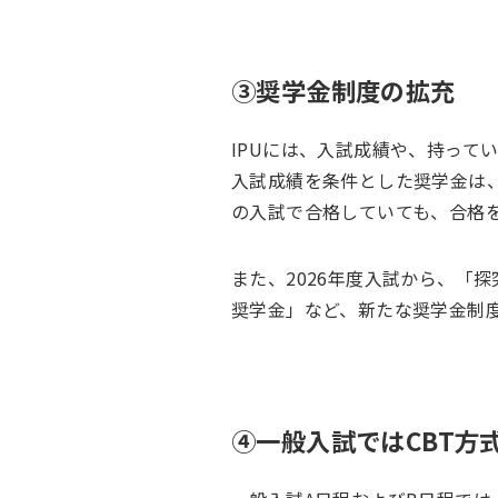
③
奨学金制度の拡充
IPUには、入試成績や、持って
入試成績を条件とした奨学金は、
の入試で合格していても、合格
また、2026年度入試から、「
奨学金」など、新たな奨学金制
④
一般入試ではCBT方