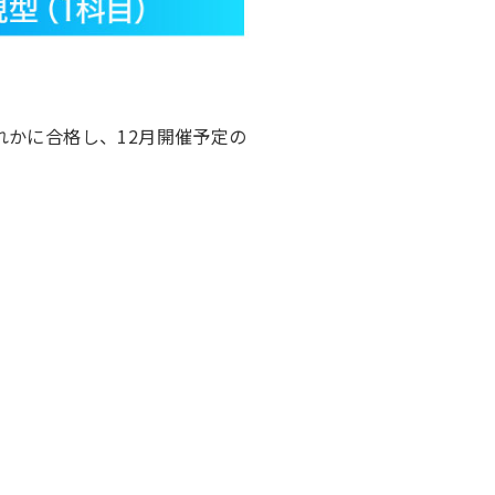
れかに合格し、12月開催予定の