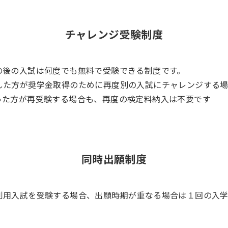
チャレンジ受験制度
の後の入試は何度でも無料で受験できる制度です。
した方が奨学金取得のために再度別の入試にチャレンジする
った方が再受験する場合も、再度の検定料納入は不要です
同時出願制度
用入試を受験する場合、出願時期が重なる場合は１回の入学検定