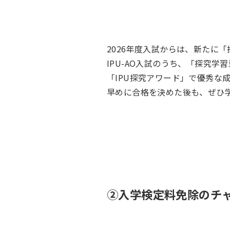
2026年度入試からは、新たに
IPU-AO入試のうち、「探究
「IPU探究アワード」で優秀な
早めに合格を決めた後も、ぜひ
②入学検定料免除のチ