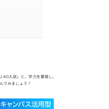
U-AO入試」と、学力を重視し、
んでみましょう！