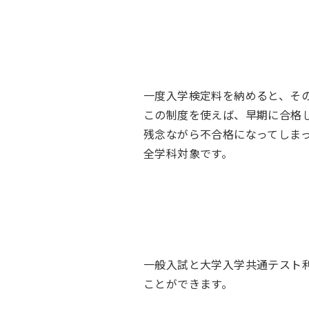
一度入学検定料を納めると、そ
この制度を使えば、早期に合格
残念ながら不合格になってしま
全学科対象です。
一般入試と大学入学共通テスト利
ことができます。