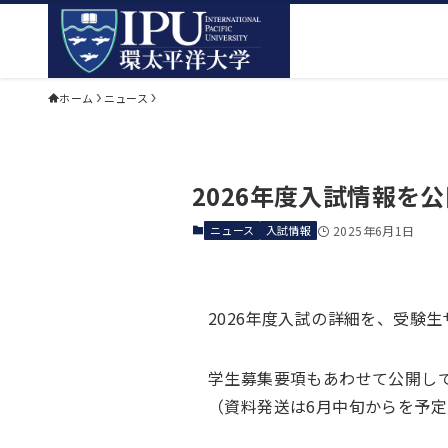
ホーム
ニュース
2026年度入試情報を
ニュース
入試情報
2025年6月1日
2026年度入試の詳細を、受験
学生募集要項もあわせて公開し
（資料発送は6月中旬からを予定