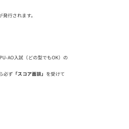
が発行されます。
PU-AO入試（どの型でもOK）の
ら必ず
「スコア面談」
を受けて