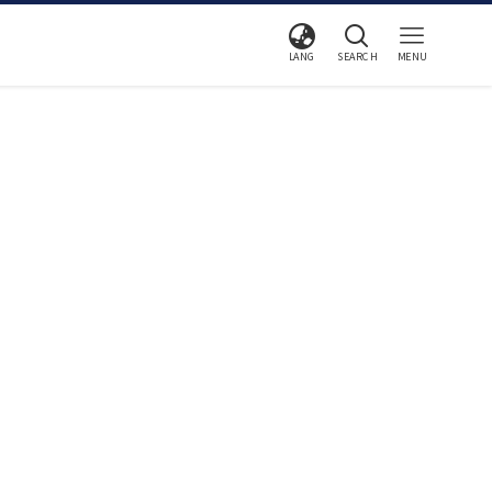
LANG
SEARCH
MENU