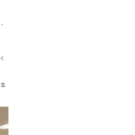
）、
っく
学生