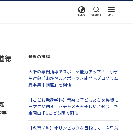
LANG
SEARCH
MENU
道徳
最近の投稿
大学の専門指導でスポーツ能力アップ！－小学
生対象「おかやまスポーツ才能発見プログラム
夏季集中講座」を開催
【こども発達学科】音楽で子どもたちを笑顔に
題
－学生が創る「ハチャメチャ楽しい音楽会」を
育学
東岡山IPUこども園で開催
【教育学科】オリンピックを目指して－岸里奈