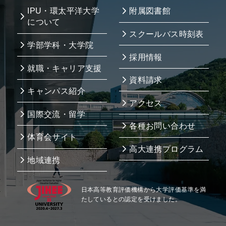
IPU・環太平洋大学
附属図書館
について
スクールバス時刻表
学部学科・大学院
採用情報
就職・キャリア支援
資料請求
キャンパス紹介
アクセス
国際交流・留学
各種お問い合わせ
体育会サイト
高大連携プログラム
地域連携
日本高等教育評価機構から大学評価基準を満
たしているとの認定を受けました。