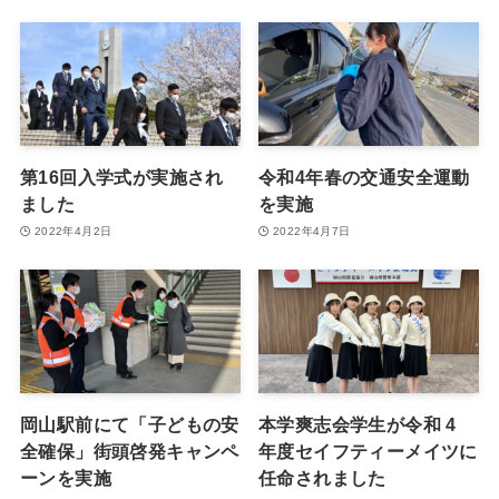
第16回入学式が実施され
令和4年春の交通安全運動
ました
を実施
2022年4月2日
2022年4月7日
岡山駅前にて「子どもの安
本学爽志会学生が令和 4
全確保」街頭啓発キャンペ
年度セイフティーメイツに
ーンを実施
任命されました