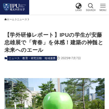
LANG
SEARCH
MENU
ホーム
ニュース
【学外研修レポート】IPUの学生が安藤
忠雄展で「青春」を体感！建築の神髄と
未来へのエール
2025年7月7日
ニュース
教育・研究活動
地域連携