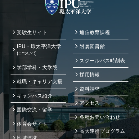
受験生サイト
通信教育課程
IPU・環太平洋大学
附属図書館
について
スクールバス時刻表
学部学科・大学院
採用情報
就職・キャリア支援
資料請求
キャンパス紹介
アクセス
国際交流・留学
各種お問い合わせ
体育会サイト
高大連携プログラム
地域連携