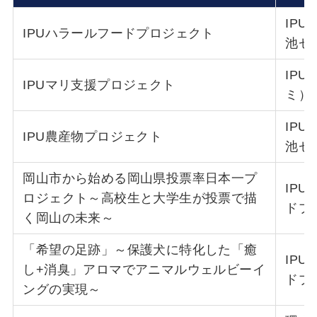
IP
IPUハラールフードプロジェクト
池ゼ
IP
IPUマリ支援プロジェクト
ミ）
IP
IPU農産物プロジェクト
池ゼ
岡山市から始める岡山県投票率日本一プ
IP
ロジェクト～高校生と大学生が投票で描
ドプ
く岡山の未来～
「希望の足跡」～保護犬に特化した「癒
IP
し+消臭」アロマでアニマルウェルビーイ
ドプ
ングの実現～