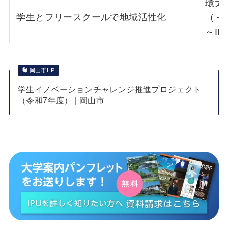
環太
学生とフリースクールで地域活性化
（～
～I
岡山市HP
学生イノベーションチャレンジ推進プロジェクト
（令和7年度） | 岡山市