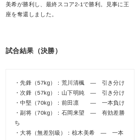
美希が勝利し、最終スコア2-1で勝利。見事に王
座を奪還しました。
試合結果（決勝）
・先鋒（57kg）：荒川清楓 ― 引き分け
・次鋒（57kg）：山下明純 ― 引き分け
・中堅（70kg）：前田凛 ― 一本負け
・副将（70kg）：石岡来望 ― 有効差勝
ち
・大将（無差別級）：椋木美希 ― 一本