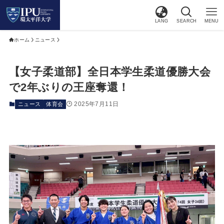
LANG
SEARCH
MENU
ホーム
ニュース
【女子柔道部】全日本学生柔道優勝大会
で2年ぶりの王座奪還！
2025年7月11日
ニュース
体育会