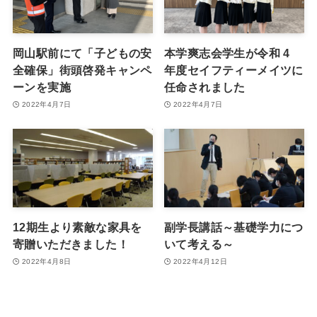
岡山駅前にて「子どもの安
本学爽志会学生が令和 4
全確保」街頭啓発キャンペ
年度セイフティーメイツに
ーンを実施
任命されました
2022年4月7日
2022年4月7日
12期生より素敵な家具を
副学長講話～基礎学力につ
寄贈いただきました！
いて考える～
2022年4月8日
2022年4月12日