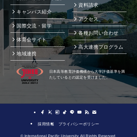
資料請求
キャンパス紹介
アクセス
国際交流・留学
各種お問い合わせ
体育会サイト
高大連携プログラム
地域連携
日本高等教育評価機構から大学評価基準を満
たしているとの認定を受けました。
採用情報
プライバシーポリシー
©
International Pacific University, All Rights Reserved.