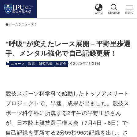
LANG
SEARCH
MENU
ホーム
ニュース
“呼吸”が変えたレース展開－平野里歩選
手、メンタル強化で自己記録更新！
2025年7月31日
ニュース
教育・研究活動
体育会
競技スポーツ科学科で始動したトップアスリート
プロジェクトで、早速、成果が出ました。競技ス
ポーツ科学科に所属する2年生の平野里歩さん
が、日本陸上競技選手権大会（7月4日～6日）で
自己記録を更新する2分05秒96の記録を出し、さ