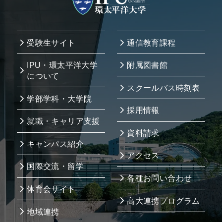
受験生サイト
通信教育課程
IPU・環太平洋大学
附属図書館
について
スクールバス時刻表
学部学科・大学院
採用情報
就職・キャリア支援
資料請求
キャンパス紹介
アクセス
国際交流・留学
各種お問い合わせ
体育会サイト
高大連携プログラム
地域連携