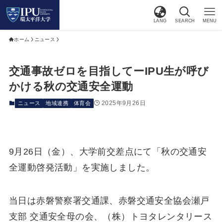
LANG
SEARCH
MENU
ホーム
ニュース
交通事故ゼロを目指してーIPU生が呼び
かける秋の交通安全運動
2025年9月26日
ニュース
地域連携
体育会
9月26日（金）、大学前交差点にて「秋の交通安
全運動啓発活動」を実施しました。
当日は赤磐警察署交通課、赤磐交通安全協会瀬戸
支部 交通安全母の会、（株）トヨタレンタリース