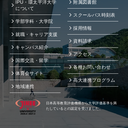
IPU・環太平洋大学
附属図書館
について
スクールバス時刻表
学部学科・大学院
採用情報
就職・キャリア支援
資料請求
キャンパス紹介
アクセス
国際交流・留学
各種お問い合わせ
体育会サイト
高大連携プログラム
地域連携
日本高等教育評価機構から大学評価基準を満
たしているとの認定を受けました。