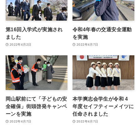
第16回入学式が実施され
令和4年春の交通安全運動
ました
を実施
2022年4月2日
2022年4月7日
岡山駅前にて「子どもの安
本学爽志会学生が令和 4
全確保」街頭啓発キャンペ
年度セイフティーメイツに
ーンを実施
任命されました
2022年4月7日
2022年4月7日