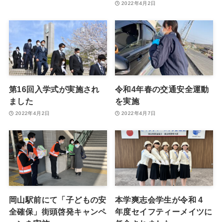
2022年4月2日
第16回入学式が実施され
令和4年春の交通安全運動
ました
を実施
2022年4月2日
2022年4月7日
岡山駅前にて「子どもの安
本学爽志会学生が令和 4
全確保」街頭啓発キャンペ
年度セイフティーメイツに