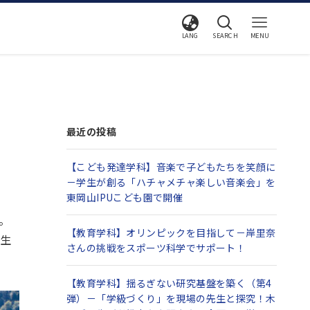
LANG
SEARCH
MENU
最近の投稿
【こども発達学科】音楽で子どもたちを笑顔に
－学生が創る「ハチャメチャ楽しい音楽会」を
東岡山IPUこども園で開催
。
【教育学科】オリンピックを目指して－岸里奈
年生
さんの挑戦をスポーツ科学でサポート！
【教育学科】揺るぎない研究基盤を築く（第4
弾）－「学級づくり」を現場の先生と探究！木