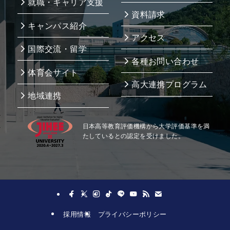
就職・キャリア支援
資料請求
キャンパス紹介
アクセス
国際交流・留学
各種お問い合わせ
体育会サイト
高大連携プログラム
地域連携
日本高等教育評価機構から大学評価基準を満
たしているとの認定を受けました。
採用情報
プライバシーポリシー