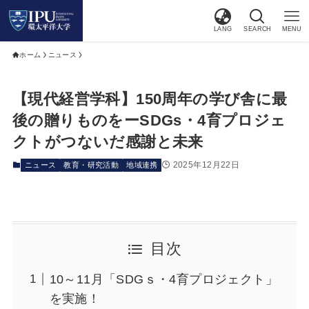
LANG
SEARCH
MENU
ホーム
ニュース
【現代経営学科】150周年の学び舎に最
後の贈りものをーSDGs・4育プロジェ
クトがつないだ感謝と未来
2025年12月22日
ニュース
教育・研究活動
地域連携
目次
10～11月「SDGｓ・4育プロジェクト」
を実施！