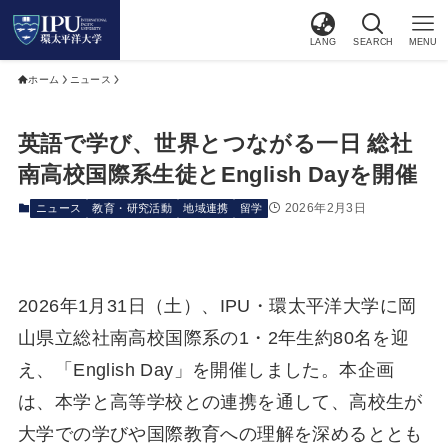
LANG
SEARCH
MENU
ホーム
ニュース
英語で学び、世界とつながる一日 総社
南高校国際系生徒とEnglish Dayを開催
2026年2月3日
ニュース
教育・研究活動
地域連携
留学
2026年1月31日（土）、IPU・環太平洋大学に岡
山県立総社南高校国際系の1・2年生約80名を迎
え、「English Day」を開催しました。本企画
は、本学と高等学校との連携を通して、高校生が
大学での学びや国際教育への理解を深めるととも