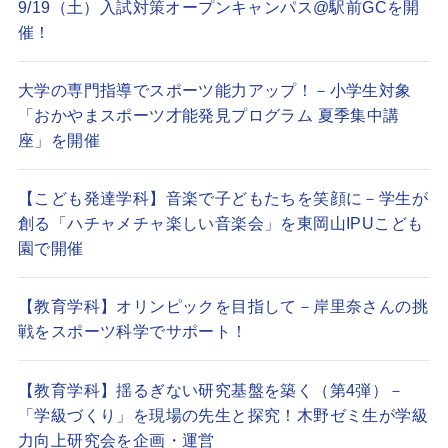
9/19（土）入試対策オープンキャンパス@駅前GCを開
催！
大学の専門指導でスポーツ能力アップ！－小学生対象
「おかやまスポーツ才能発見プログラム 夏季集中講
座」を開催
【こども発達学科】音楽で子どもたちを笑顔に－学生が
創る「ハチャメチャ楽しい音楽会」を東岡山IPUこども
園で開催
【教育学科】オリンピックを目指して－岸里奈さんの挑
戦をスポーツ科学でサポート！
【教育学科】揺るぎない研究基盤を築く（第4弾）－
「学級づくり」を現場の先生と探究！木野ゼミ生が学級
力向上研究会を企画・運営