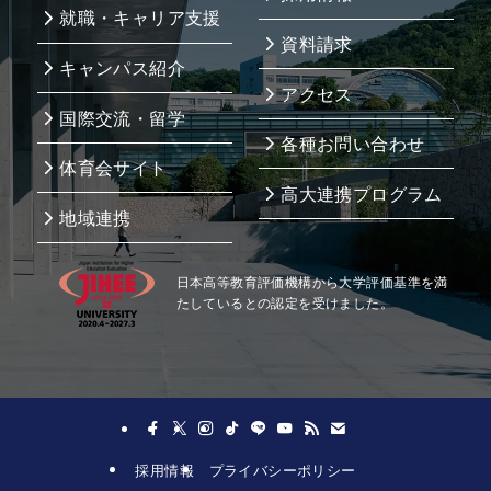
就職・キャリア支援
資料請求
キャンパス紹介
アクセス
国際交流・留学
各種お問い合わせ
体育会サイト
高大連携プログラム
地域連携
日本高等教育評価機構から大学評価基準を満
たしているとの認定を受けました。
採用情報
プライバシーポリシー