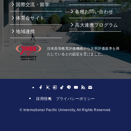
国際交流・留学
各種お問い合わせ
体育会サイト
高大連携プログラム
地域連携
日本高等教育評価機構から大学評価基準を満
たしているとの認定を受けました。
採用情報
プライバシーポリシー
©
International Pacific University, All Rights Reserved.