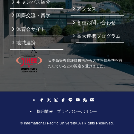
キャンパス紹介
アクセス
国際交流・留学
各種お問い合わせ
体育会サイト
高大連携プログラム
地域連携
日本高等教育評価機構から大学評価基準を満
たしているとの認定を受けました。
採用情報
プライバシーポリシー
©
International Pacific University, All Rights Reserved.