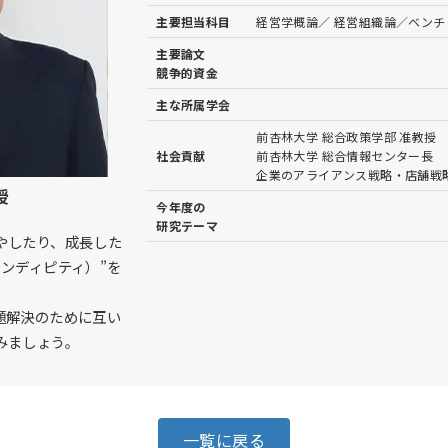
主要担当科目
経営学概論／ 経営組織論／ベン
主要論文
競争的資金
主な所属学会
前杏林大学 総合政策学部 准教授
社会貢献
前杏林大学 総合情報センター長
企業のアライアンス戦略・店舗戦
授
今年度の
研究テーマ
やしたり、成長した
ンディピティ）”を
題解決のために互い
みましょう。
一覧に戻る