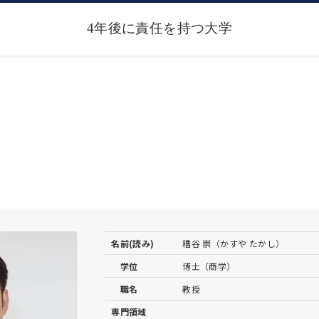
名前(読み)
糟谷 崇（かすや たかし）
学位
博士（商学）
職名
教授
専門領域