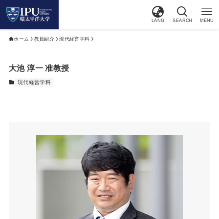
LANG
SEARCH
MENU
ホーム
教員紹介
現代経営学科
大池 淳一 准教授
現代経営学科