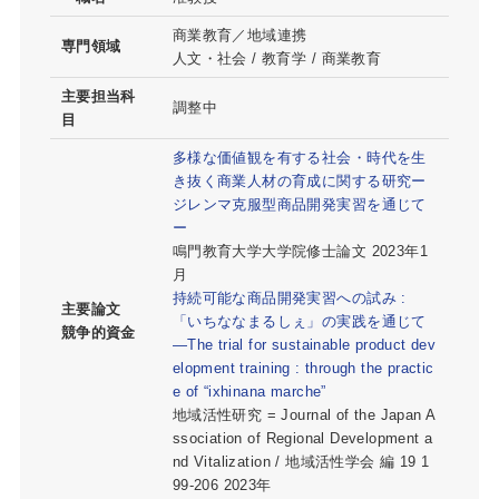
商業教育／地域連携
専門領域
人文・社会 / 教育学 / 商業教育
主要担当科
調整中
目
多様な価値観を有する社会・時代を生
き抜く商業人材の育成に関する研究ー
ジレンマ克服型商品開発実習を通じて
ー
鳴門教育大学大学院修士論文 2023年1
月
持続可能な商品開発実習への試み :
主要論文
「いちななまるしぇ」の実践を通じて
競争的資金
—The trial for sustainable product dev
elopment training : through the practic
e of “ixhinana marche”
地域活性研究 = Journal of the Japan A
ssociation of Regional Development a
nd Vitalization / 地域活性学会 編 19 1
99-206 2023年