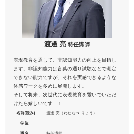
渡邊 亮
特任講師
表現教育を通して、非認知能力の向上を目指し
ます。非認知能力は言葉の通り試験などで測定
できない能力ですが、それを実感できるような
体感ワークを多めに展開します。
そして将来、次世代に表現教育を繋いでいただ
けたら嬉しいです！！
名前(読み)
渡邊 亮（わたなべ りょう）
学位
職名
特任講師