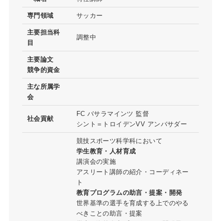
専門領域
サッカー
主要担当科
調整中
目
主要論文
競争的資金
主な所属学
会
FC バサラマインツ 監督
社会貢献
シント＝トロイデンVV アンバサダー
競技スポーツ科学科において
学生教育・人材育成
講演会の実施
アスリート講師の紹介・コーディネー
ト
教育プログラムの助言・提案・開発
世界基準の選手を育成する上でのやる
べきことの助言・提案