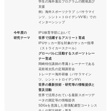
学生の海外進出プログラムの開発及び
支援
例）海外スポーツクラブ（バサラマイ
ンツ、シント＝トロイデンVV等）での
インターンシップ
今年度の
IPU体育学部において
研究テーマ
世界で活躍するアスリート育成
IPUサッカー部を対象のサッカー指導
（ストライカースクール）
グローバルに活動するスポーツトレー
ナー育成
岡崎特任講師の専属トレーナーである
花前裕太氏の定期講習会
トレーナー海外研修（バサラマイン
ツ、シント＝トロイデンVV）
世界の最新技術・研究等の情報提供と
普及活動
世界で活用されている最新スポーツデ
ータの測定等の情報提供
SDGsを意識した環境配慮型コートシス
テムの実証研究・普及