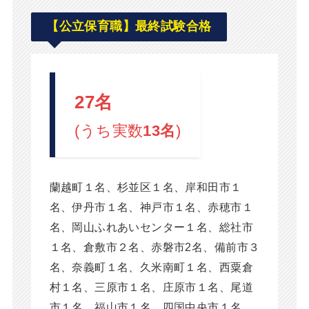
【
公立
保育職】最終試験合格
27名
(うち実数
13名
)
蘭越町１名、杉並区１名、岸和田市１
名、伊丹市１名、神戸市１名、赤穂市１
名、岡山ふれあいセンター１名、総社市
１名、倉敷市２名、赤磐市2名、備前市３
名、奈義町１名、久米南町１名、西粟倉
村１名、三原市１名、庄原市１名、尾道
市１名、福山市１名、四国中央市１名、