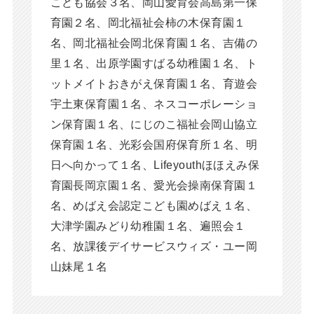
こども協会３名、岡山愛育会高島第一保
育園２名、岡北福祉会柿の木保育園１
名、岡北福祉会岡北保育園１名、吉備の
里１名、出原学園すばる幼稚園１名、ト
ットメイトおきがえ保育園１名、育遊会
宇土東保育園１名、ネスコーポレーショ
ン保育園１名、にじのこ福祉会岡山協立
保育園１名、光彩会国府保育所１名、明
日へ向かって１名、Lifeyouthほほえみ保
育園長岡京園１名、愛光会操南保育園１
名、めばえ会認定こども園めばえ１名、
大津学園みどり幼稚園１名、遍照会１
名、放課後デイサービスウィズ・ユー岡
山妹尾１名