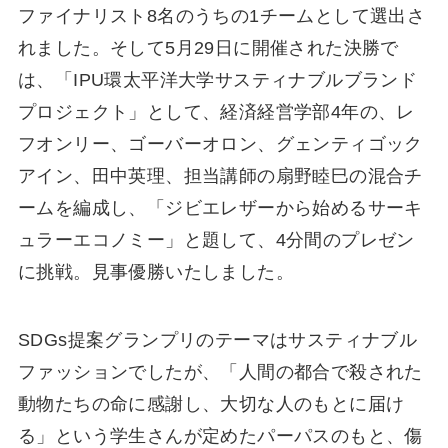
ファイナリスト8名のうちの1チームとして選出さ
れました。そして5⽉29⽇に開催された決勝で
は、「IPU環太平洋⼤学サスティナブルブランド
プロジェクト」として、経済経営学部4年の、レ
フオンリー、ゴーバーオロン、グェンティゴック
アイン、⽥中英理、担当講師の扇野睦⺒の混合チ
ームを編成し、「ジビエレザーから始めるサーキ
ュラーエコノミー」と題して、4分間のプレゼン
に挑戦。⾒事優勝いたしました。
SDGs提案グランプリのテーマはサスティナブル
ファッションでしたが、「⼈間の都合で殺された
動物たちの命に感謝し、⼤切な⼈のもとに届け
る」という学⽣さんが定めたパーパスのもと、傷