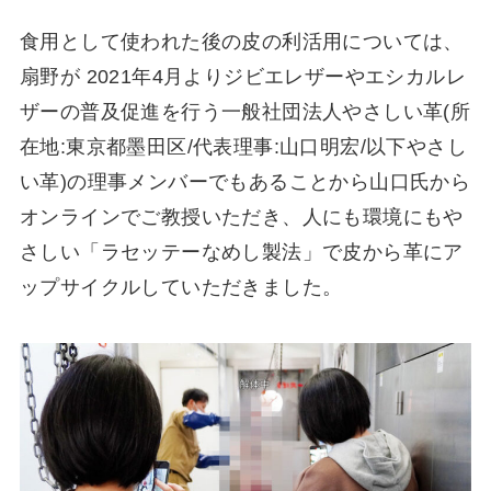
⾷⽤として使われた後の⽪の利活⽤については、
扇野が 2021年4⽉よりジビエレザーやエシカルレ
ザーの普及促進を⾏う⼀般社団法⼈やさしい⾰(所
在地:東京都墨⽥区/代表理事:⼭⼝明宏/以下やさし
い⾰)の理事メンバーでもあることから⼭⼝⽒から
オンラインでご教授いただき、⼈にも環境にもや
さしい「ラセッテーなめし製法」で⽪から⾰にア
ップサイクルしていただきました。