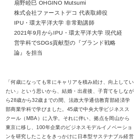
扇野睦⺒ OHGINO Mutsumi
株式会社ファーストデコ 代表取締役
IPU・環太平洋⼤学 ⾮常勤講師
2021年9⽉からIPU・環太平洋⼤学 現代経
営学科でSDGs貢献型の『ブランド戦略
論』を担当
「何歳になっても常にキャリアを積み続け、向上してい
たい」という思いから、結婚・出産後、⼦育てをしなが
ら28歳から32歳までの間、法政⼤学通信教育部経済学
部商業学科で学びました。45歳で中央⼤学ビジネスス
クール（MBA）に⼊学。それに伴い、拠点を岡⼭から
東京に移し、100年企業のビジネスモデルイノベーショ
ンを研究したことをきっかけに⽇本型サステナブル経営