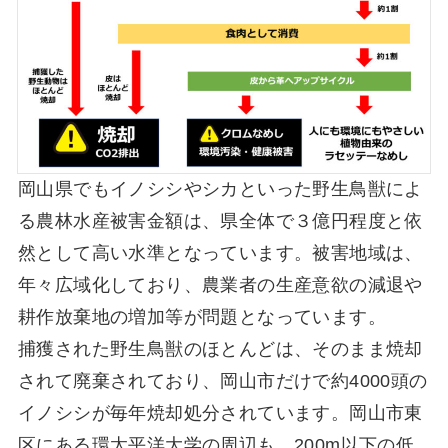
岡⼭県でもイノシシやシカといった野⽣⿃獣によ
る農林⽔産被害⾦額は、県全体で３億円程度と依
然として⾼い⽔準となっています。被害地域は、
年々広域化しており、農業者の⽣産意欲の減退や
耕作放棄地の増加等が問題となっています。
捕獲された野⽣⿃獣のほとんどは、そのまま焼却
されて廃棄されており、岡⼭市だけで約4000頭の
イノシシが毎年焼却処分されています。岡⼭市東
区にある環太平洋⼤学の周辺も、200m以下の低