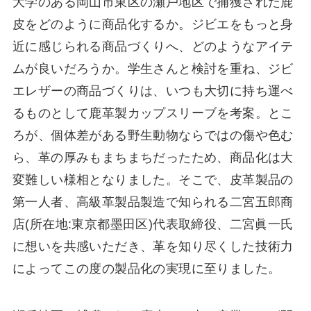
⼤学のある岡⼭市東区の瀬⼾地区で捕獲された⿅
⽪をどのように商品化するか。ジビエをもっと⾝
近に感じられる商品づくりへ、どのようなアイテ
ムが良いだろうか。学⽣さんと検討を重ね、ジビ
エレザーの商品づくりは、いつも⼤切に持ち運べ
るものとして⿅⾰製カップスリーブを考案。とこ
ろが、個体差がある野⽣動物ならではの傷や⾊む
ら、⾰の厚みもまちまちだったため、商品化は⼤
変難しい様相となりました。そこで、⽪⾰製品の
第⼀⼈者、⾼級⾰製品製造で知られる⼆宮五郎商
店(所在地:東京都墨⽥区)代表取締役、⼆宮眞⼀⽒
に想いを共感いただき、⾰を知り尽くした技術⼒
によってこの度の製品化の実現に⾄りました。