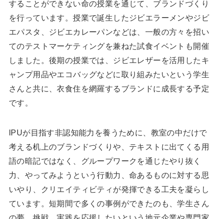
することができない命の授業を通じて、ブランドづくり
を行っています。授業で誕生したジビエラーメンやジビ
エパスタ、ジビエカレーパンなどは、一般の方々を招い
てのテストマーケティングを兼ねた試食イベントも開催
しました。後期の授業では、ジビエレザーを活用したキ
ャンプ用品やエコバッグなどに取り組みたいという学生
さんと共に、衣食住を網羅するブランドに成長する予定
です。
IPUが目指す非認知能力を養うために、教室の中だけで
考える机上のブランドづくりや、テキストに出てくる用
語の暗記ではなく、グループワークを通じたやり抜く
力、やってみようという行動力、命あるものに対する思
いやり、クリエイティビティが発揮できる工夫を凝らし
ています。短期間で多くの事例ができたのも、学生さん
の夢、挑戦、実践を応援したいという地元企業や専門家