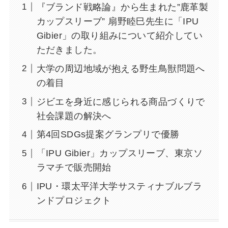
『ブランド戦略論』から生まれた”⿅⾰製
カップスリーブ” 扇野睦⺒先⽣に「IPU
Gibier」の取り組みについて紹介してい
ただきました。
⼤学の周辺地域が抱える野⽣⿃獣問題へ
の着⽬
ジビエを⾝近に感じられる商品づくりで
社会課題の解決へ
第4回SDGs提案グランプリで優勝
「IPU Gibier」カップスリーブ、東京ソ
ラマチで販売開始
IPU・環太平洋⼤学サスティナブルブラ
ンドプロジェクト