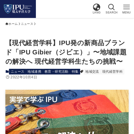
LANG
SEARCH
MENU
ホーム
ニュース
【現代経営学科】IPU発の新商品ブラン
ド「IPU Gibier（ジビエ）」〜地域課題
の解決へ 現代経営学科⽣たちの挑戦〜
ニュース
地域連携
教育・研究活動
特集
地域交流
現代経営学科
2022年10月4日