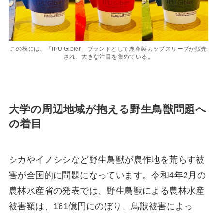
この秋には、「IPU Gibier」ブランドとして⿅⾰製カップスリーブが販売
され、⼤きな注⽬を集めている。
⼤学の周辺地域が抱える野⽣⿃獣問題へ
の着⽬
シカやイノシシなど野⽣⿃獣が農作地を荒らす被
害が全国的に問題になっています。令和4年2⽉の
農林⽔産省の発表では、野⽣⿃獣による農林⽔産
被害額は、161億円にのぼり、⿃獣被害によっ