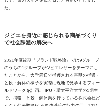
じて、命の⼤切さを伝えることも狙いとしまし
た。
ジビエを⾝近に感じられる商品づくり
で社会課題の解決へ
2021年度後期『ブランド戦略論』では9グループ
のうちの1グループがジビエレザーをテーマにし
たことから、⼤学周辺で捕獲される害獣の捕獲・
と殺・解体の様⼦を実際に現地で⾒学するフィー
ルドワークを計画。 IPU・環太平洋⼤学の1期⽣
で、捕獲・と殺・解体業を⾏っている株式会社ど
んぐり代表取締役 ⽯原佑基⽒の協⼒の元、2021