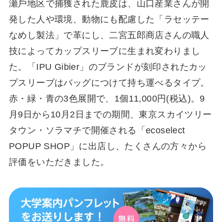
瀬⼾地区で捕獲された⿅⽪は、⼭⼝産業さんが開
発した⼈や環境、動物にも配慮した「ラセッテー
なめし製法」で⾰にし、⼆宮五郎商店さんの職⼈
技によってカップスリーブに⽣まれ変わりまし
た。「IPU Gibier」のブランドが刻印されたカッ
プスリーブはバッグにつけて持ち運べるタイプ。
⾚・緑・⻘の3⾊展開で、1個11,000円(税込)。9
⽉9⽇から10⽉2⽇までの期間、東京スカイツリー
タウン・ソラマチで開催される「ecoselect
POPUP SHOP」に出店し、たくさんの⽅々から
評価をいただきました。