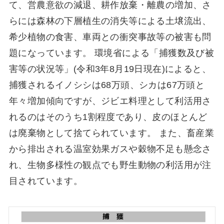
て、営農意欲の減退、耕作放棄・離農の増加、さ
らには森林の下層植⽣の消失等による⼟壌流出、
希少植物の⾷害、⾞両との衝突事故等の被害も問
題になっています。 環境省による「捕獲数及び被
害等の状況等」(令和3年8⽉19⽇現在)によると、
捕獲されるイノシシは68万頭、シカは67万頭と
年々増加傾向ですが、ジビエ料理として利活⽤さ
れるのはそのうち1割程度であり、⽪のほとんど
は廃棄物として捨てられています。 また、畜産業
から排出される温室効果ガスや穀物不⾜も懸念さ
れ、⽣物多様性の観点でも野⽣動物の利活⽤が注
⽬されています。