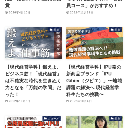
賞
員コース」がおすすめ！
2026年4月15日
2022年11月18日
特集
特集
【現代経営学科】鍛えよ、
【現代経営学科】IPU発の
ビジネス筋！「現代経営」
新商品ブランド「IPU
は不確実な時代を⽣きぬく
Gibier（ジビエ）」〜地域
⼒となる「万能の学問」だ
課題の解決へ 現代経営学
った！
科⽣たちの挑戦〜
2022年10月5日
2022年10月4日
ニュース
特集