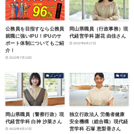
公務員を目指すなら公務員
岡山県職員（行政事務）現
就職に強いIPU！IPUのサ
代経営学科 謝花 由佳さん
ポート体制についてもご紹
2022年6月17日
介！
2022年7月13日
ニュース
特集
岡山県職員（警察行政）現
独立行政法人 労働者健康
代経営学科 白神 沙菜さん
安全機構（総合職）現代経
営学科 石塚 恵梨香さん
2022年6月17日