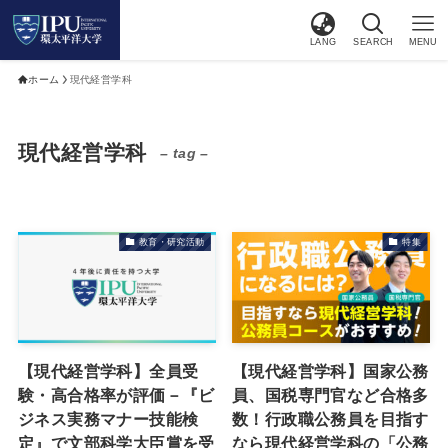
LANG
SEARCH
MENU
ホーム
現代経営学科
現代経営学科
– tag –
教育・研究活動
特集
【現代経営学科】全員受
【現代経営学科】国家公務
験・高合格率が評価－『ビ
員、国税専門官など合格多
ジネス実務マナー技能検
数！行政職公務員を目指す
定』で文部科学大臣賞を受
なら現代経営学科の「公務