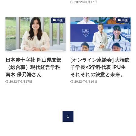
2022年6月17日
特集
特集
日本赤十字社 岡山県支部
[オンライン座談会] 大橋節
（総合職）現代経営学科
子学長×5学科代表 IPU生
南木 保乃海さん
それぞれの決意と未来。
2022年6月17日
2022年6月16日
1