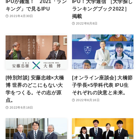
IPUが躍進！ 2021「ラン
IPU！大学通信 ［大学探し
キング」で見るIPU
ランキングブック2022］
掲載
2021年4月30日
2022年6月8日
[特別対談] 安藤忠雄×大橋
[オンライン座談会] 大橋節
博 世界のどこにもない大
子学長×5学科代表 IPU生
学をつくる。その志が原
それぞれの決意と未来。
点。
2022年6月16日
2022年6月16日