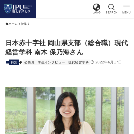
LANG
SEARCH
MENU
ホーム
特集
日本赤十字社 岡山県支部（総合職）現代
経営学科 南木 保乃海さん
2022年6月17日
特集
公務員
学生インタビュー
現代経営学科