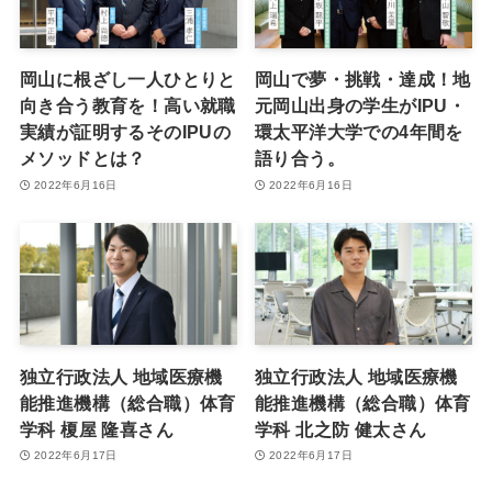
岡山に根ざし一人ひとりと
岡山で夢・挑戦・達成！地
向き合う教育を！高い就職
元岡山出身の学生がIPU・
実績が証明するそのIPUの
環太平洋大学での4年間を
メソッドとは？
語り合う。
2022年6月16日
2022年6月16日
独立行政法人 地域医療機
独立行政法人 地域医療機
能推進機構（総合職）体育
能推進機構（総合職）体育
学科 榎屋 隆喜さん
学科 北之防 健太さん
2022年6月17日
2022年6月17日