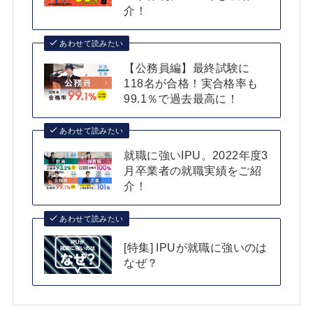
介！
あわせて読みたい
【公務員編】最終試験に
118名が合格！実合格率も
99.1％で過去最高に！
あわせて読みたい
就職に強いIPU。2022年度3
月卒業者の就職実績をご紹
介！
あわせて読みたい
[特集] IPUが就職に強いのは
なぜ？