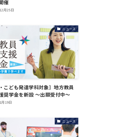
開催
12月25日
ニュース
・こども発達学科対象］地方教員
援奨学金を新設 ～出願受付中～
年1月19日
ニュース