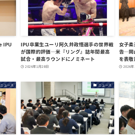
IPU
IPU卒業生ユーリ阿久井政悟選手の世界戦
女子柔
が国際的評価―米『リング』誌年間最高
告―岡
試合・最高ラウンドにノミネート
を表敬
2026年1月28日
2026
ニュース
ニュース