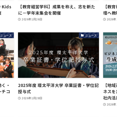
Kids
【教育経営学科】成果を称え、志を新た
【教育
催
に－学年末集会を開催
壇へ―
2026年1月26日
2026
ニュース
ニュース
動く・
2025年度 環太平洋大学 卒業証書・学位記
【地域
ーチコ
授与式
ネスを
社内活
2026年1月28日
2026