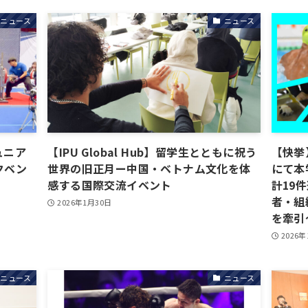
ニュース
ニュース
ュニア
【IPU Global Hub】留学生とともに祝う
【快挙】
クベン
世界の旧正月ー中国・ベトナム文化を体
にて本
感する国際交流イベント
計19
者・組
2026年1月30日
を牽引
2026
ニュース
ニュース