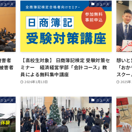
ニュース
ニュース
被害者
【高校生対象】 日商簿記検定 受験対策セ
想いと
罪被害者
ミナー 経済経営学部「会計コース」教
「おか
員による無料集中講座
スクー
2026年1月13日
2025年
ニュース
ニュース