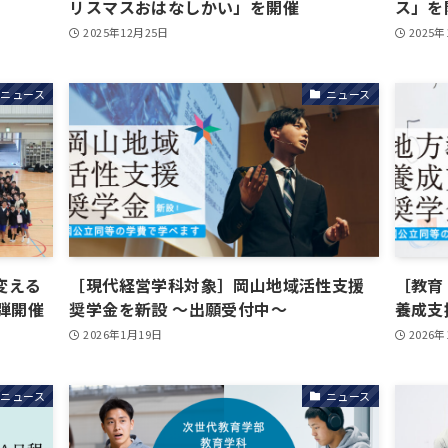
リスマスおはなしかい」を開催
ス」を
2025年12月25日
2025年
ニュース
ニュース
変える
［現代経営学科対象］岡山地域活性支援
［教育
弾開催
奨学金を新設 ～出願受付中～
養成支
2026年1月19日
2026
ニュース
ニュース