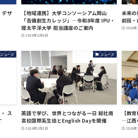
】デザ
【地域連携】大学コンソーシアム岡山
未来の
「吉備創生カレッジ」―令和8年度 IPU・
前田・
環太平洋大学 担当講座のご案内
2026
2026年2月6日
ニュース
ニュース
・ ス
英語で学び、世界とつながる一日 総社南
【教育
す
高校国際系生徒とEnglish Dayを開催
―江西
2026年2月3日
2026