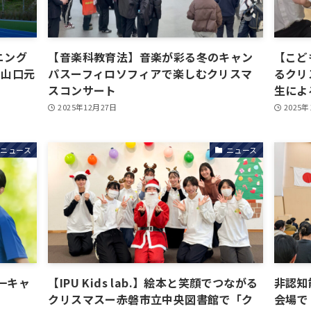
ニング
【音楽科教育法】音楽が彩る冬のキャン
【こど
 山口元
パスーフィロソフィアで楽しむクリスマ
るクリ
スコンサート
生によ
2025年12月27日
2025年
ニュース
ニュース
一キャ
【IPU Kids lab.】絵本と笑顔でつながる
非認知
クリスマスー赤磐市立中央図書館で「ク
会場で