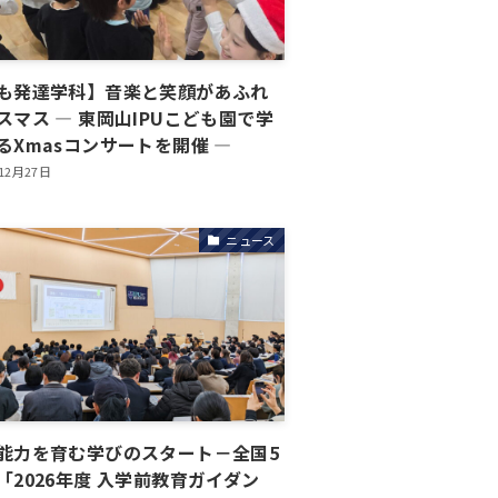
も発達学科】音楽と笑顔があふれ
スマス ― 東岡山IPUこども園で学
るXmasコンサートを開催 ―
12月27日
ニュース
能力を育む学びのスタート－全国5
「2026年度 入学前教育ガイダン