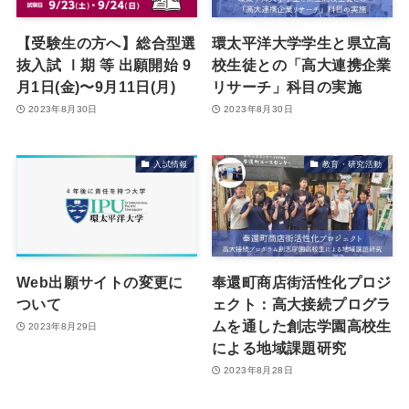
【受験生の方へ】総合型選
環太平洋大学学生と県立高
抜入試 Ⅰ期 等 出願開始 9
校生徒との「高大連携企業
月1日(金)〜9月11日(月)
リサーチ」科目の実施
2023年8月30日
2023年8月30日
入試情報
教育・研究活動
Web出願サイトの変更に
奉還町商店街活性化プロジ
ついて
ェクト：高大接続プログラ
ムを通した創志学園高校生
2023年8月29日
による地域課題研究
2023年8月28日