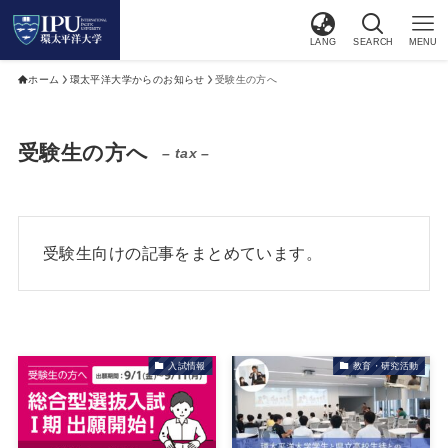
LANG
SEARCH
MENU
ホーム
環太平洋大学からのお知らせ
受験生の方へ
受験生の方へ
– tax –
受験生向けの記事をまとめています。
入試情報
教育・研究活動