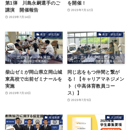
第1弾 川島永嗣選手のご
を開催！
講演 開催報告
2023年7月12日
2023年7月14日
教育・研究活動
教育・研究活動
柴山ゼミが岡山県立岡山城
同じ志をもつ仲間と繋が
東高校で出前ゼミナールを
る！【キャリアマネジメン
実施
ト（中高体育教員コー
ス）】
2023年7月10日
2023年7月5日
地域連携
入試情報