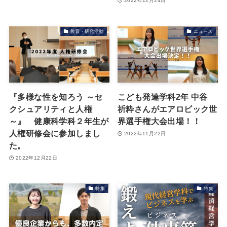
2022年12月24日
教育・研究活動
ニュース
『多様な性を知ろう ～セ
こども発達学科2年 中谷
クシュアリティと人権
祈粋さんがエアロビック世
～』 健康科学科２年生が
界選手権大会出場！！
人権研修会に参加しまし
2022年11月22日
た。
2022年12月22日
特集
特集