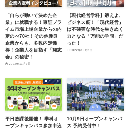
「自らが動いて決めた企
【現代経営学科】鍛えよ、
業」に就職する！東証プラ
ビジネス筋！「現代経営」
イム市場上場企業からの内
は不確実な時代を⽣きぬく
定のべ70社！その他優良
⼒となる「万能の学問」だ
企業からも、多数内定獲
った！
得！企業人を目指す「翔志
2022年10月5日
会」の秘密！
2022年11月9日
ニュース
ニュース
平日放課後開催！ 学科オ
10月9日オープンキャンパ
ープンキャンパス参加申込
ス 予約受付中！