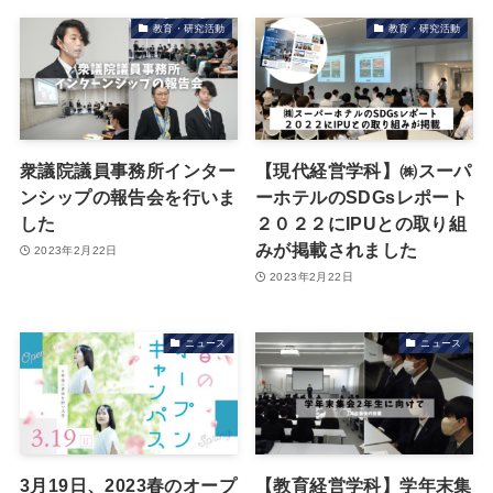
教育・研究活動
教育・研究活動
衆議院議員事務所インター
【現代経営学科】㈱スーパ
ンシップの報告会を行いま
ーホテルのSDGsレポート
した
２０２２にIPUとの取り組
みが掲載されました
2023年2月22日
2023年2月22日
ニュース
ニュース
3月19日、2023春のオープ
【教育経営学科】学年末集