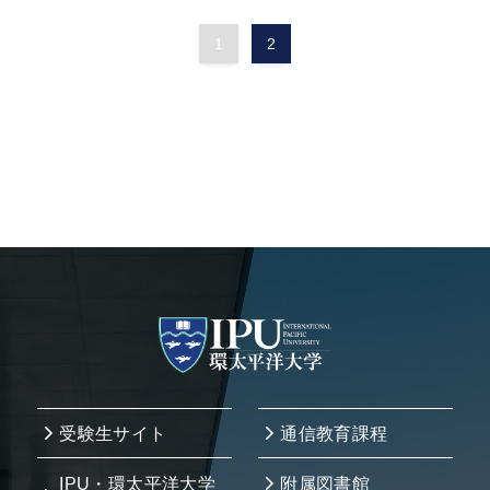
1
2
受験生サイト
通信教育課程
IPU・環太平洋大学
附属図書館